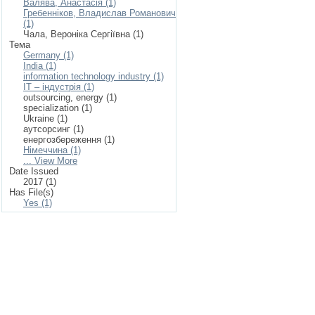
Валява, Анастасія (1)
Гребенніков, Владислав Романович
(1)
Чала, Вероніка Сергіївна (1)
Тема
Germany (1)
India (1)
information technology industry (1)
IT – індустрія (1)
outsourcing, energy (1)
specialization (1)
Ukraine (1)
аутсорсинг (1)
енергозбереження (1)
Німеччина (1)
... View More
Date Issued
2017 (1)
Has File(s)
Yes (1)