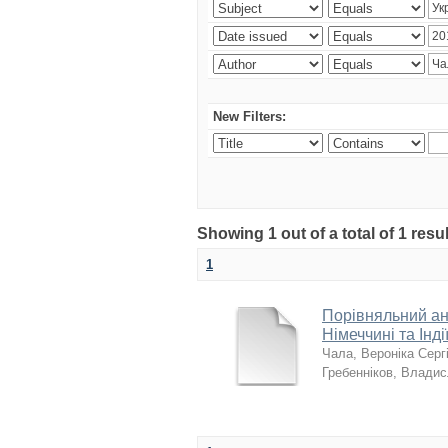
New Filters:
Showing 1 out of a total of 1 resu
1
Порівняльний ана
Німеччині та Інді
Чала, Вероніка Серг
Гребенніков, Влади