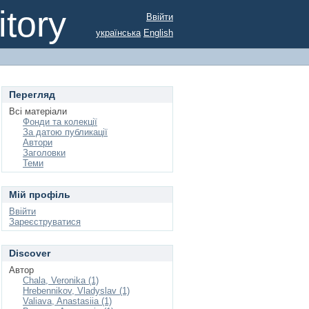
tory
Ввійти
українська
English
Перегляд
Всі матеріали
Фонди та колекції
За датою публикації
Автори
Заголовки
Теми
Мій профіль
Ввійти
Зареєструватися
Discover
Автор
Chala, Veronika (1)
Hrebennikov, Vladyslav (1)
Valiava, Anastasiia (1)