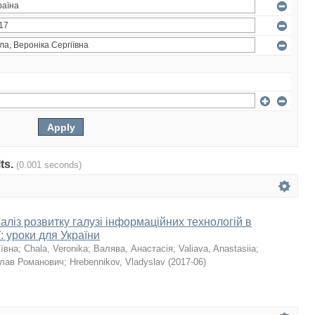
lts.
(0.001 seconds)
ліз розвитку галузі інформаційних технологій в
ї: уроки для України
іївна
;
Chala, Veronika
;
Валява, Анастасія
;
Valiava, Anastasiia
;
слав Романович
;
Hrebennikov, Vladyslav
(
2017-06
)