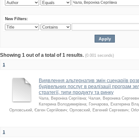
New Filters:
Showing 1 out of a total of 1 results.
(0.001 seconds)
1
Виявлення альтернатив змін сценаріїв розв
будівельних послуг в реалізації програм зе
стратегії, типи продукту та ринку
Чала, Вероніка Сергіївна
;
Чалая, Вероника Сергеев
Катерина Володимирівна
;
Гончарова, Екатерина Вл
Орловський, Євген Сергійович
;
Орловский, Евгений Сергеевич
;
Orlo
1