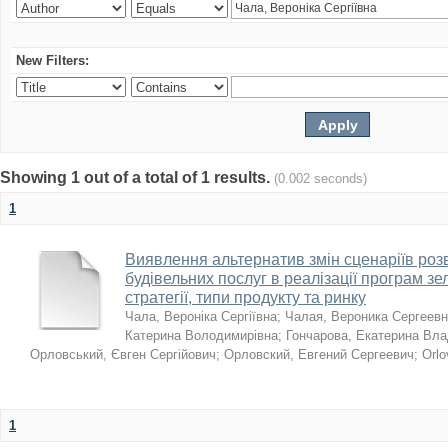
New Filters:
Showing 1 out of a total of 1 results.
(0.002 seconds)
1
Виявлення альтернатив змін сценаріїв розв
будівельних послуг в реалізації програм зе
стратегії, типи продукту та ринку
Чала, Вероніка Сергіївна
;
Чалая, Вероника Сергеев
Катерина Володимирівна
;
Гончарова, Екатерина Вл
Орловський, Євген Сергійович
;
Орловский, Евгений Сергеевич
;
Orlo
1