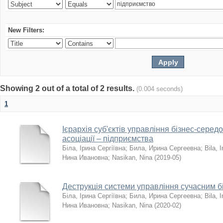
New Filters:
Showing 2 out of a total of 2 results.
(0.004 seconds)
1
Ієрархія суб'єктів управління бізнес-серед
асоціації – підприємства
Біла, Ірина Сергіївна
;
Била, Ирина Сергеевна
;
Bila, I
Нина Ивановна
;
Nasikan, Nina
(
2019-05
)
Деструкція системи управління сучасним 
Біла, Ірина Сергіївна
;
Била, Ирина Сергеевна
;
Bila, I
Нина Ивановна
;
Nasikan, Nina
(
2020-02
)