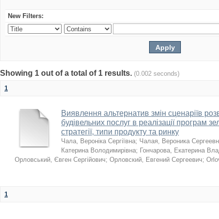
New Filters:
Showing 1 out of a total of 1 results.
(0.002 seconds)
1
Виявлення альтернатив змін сценаріїв розв
будівельних послуг в реалізації програм зе
стратегії, типи продукту та ринку
Чала, Вероніка Сергіївна
;
Чалая, Вероника Сергеев
Катерина Володимирівна
;
Гончарова, Екатерина Вл
Орловський, Євген Сергійович
;
Орловский, Евгений Сергеевич
;
Orlo
1