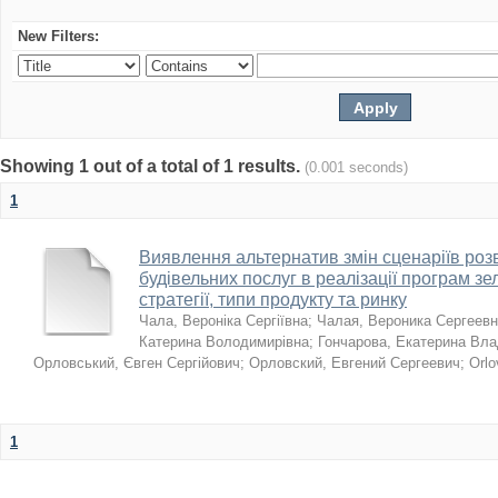
New Filters:
Showing 1 out of a total of 1 results.
(0.001 seconds)
1
Виявлення альтернатив змін сценаріїв розв
будівельних послуг в реалізації програм зе
стратегії, типи продукту та ринку
Чала, Вероніка Сергіївна
;
Чалая, Вероника Сергеев
Катерина Володимирівна
;
Гончарова, Екатерина Вл
Орловський, Євген Сергійович
;
Орловский, Евгений Сергеевич
;
Orlo
1