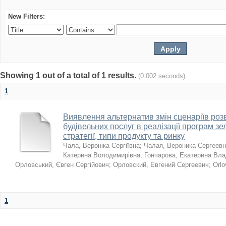
New Filters:
Showing 1 out of a total of 1 results.
(0.002 seconds)
1
Виявлення альтернатив змін сценаріїв розв
будівельних послуг в реалізації програм зе
стратегії, типи продукту та ринку
Чала, Вероніка Сергіївна
;
Чалая, Вероника Сергеев
Катерина Володимирівна
;
Гончарова, Екатерина Вл
Орловський, Євген Сергійович
;
Орловский, Евгений Сергеевич
;
Orlo
1