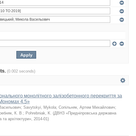
lts.
(0.002 seconds)
онального монолітного залізобетонного перекриття за
Мономах 4.5»
Васильович
;
Savytskyi, Mykola
;
Сопільняк, Артем Михайлович
;
ребняк, К. В.
;
Pohrebniak, K.
(
ДВНЗ «Придніпровська державна
а та архітектури»
,
2014-01
)