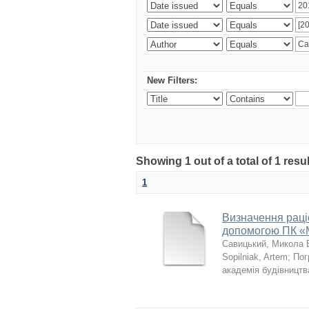
New Filters:
Showing 1 out of a total of 1 resu
1
Визначення раці
допомогою ПК «
Савицький, Микола 
Sopilniak, Artem
;
Пог
академія будівництв