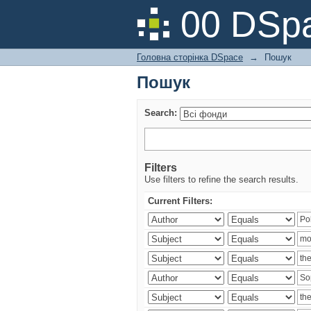
Пошук
00 DSpa
Головна сторінка DSpace
→
Пошук
Пошук
Search:
Filters
Use filters to refine the search results.
Current Filters: