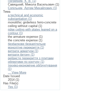
Погребняк, К. В. (1)
Савицький, Микола Васильович (1)
Сопільняк, Артем Михайлович (1)
Тема
a technical and economic
substantiation (1)
monolithic girderless ferro-concrete
ceiling without capital (1)
ridge ceiling with plates leaned on a
contour (1)
the armature expense (1)
the concrete expense (1)
безбалкове безкапітельне
монолітне перекриття (1)
витрати арматури (1)
витрати бетону (1)
ребристе перекриття з плитами
обпертими по контуру (1)
техніко-економічне обґрунтування
(1)
... View More
Date Issued
2014 (1)
Has File(s)
Yes (1)