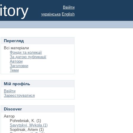
tory
Ввійти
українська
English
Перегляд
Всі матеріали
Фонди та колекції
За датою публикації
Автори
Заголовки
Теми
Мій профіль
Ввійти
Зареєструватися
Discover
Автор
Pohrebniak, K. (1)
Savytskyi, Mykola (1)
Sopilniak, Artem (1)