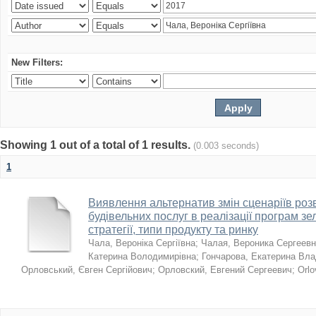
New Filters:
Showing 1 out of a total of 1 results.
(0.003 seconds)
1
Виявлення альтернатив змін сценаріїв розв
будівельних послуг в реалізації програм зе
стратегії, типи продукту та ринку
Чала, Вероніка Сергіївна
;
Чалая, Вероника Сергеев
Катерина Володимирівна
;
Гончарова, Екатерина Вл
Орловський, Євген Сергійович
;
Орловский, Евгений Сергеевич
;
Orlo