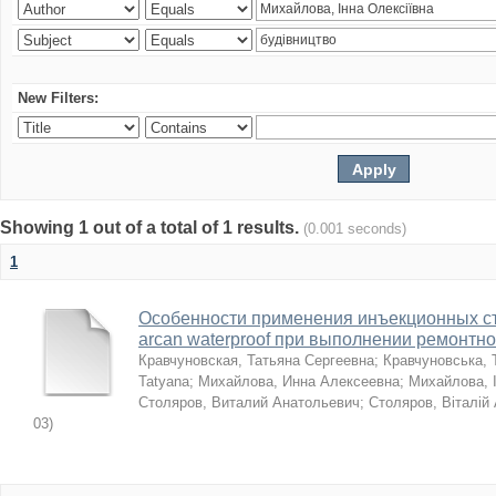
New Filters:
Showing 1 out of a total of 1 results.
(0.001 seconds)
1
Особенности применения инъекционных с
arcan waterproof при выполнении ремонтн
Кравчуновская, Татьяна Сергеевна
;
Кравчуновська, 
Tatyana
;
Михайлова, Инна Алексеевна
;
Михайлова, І
Столяров, Виталий Анатольевич
;
Столяров, Віталій
03
)