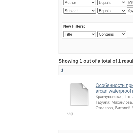
New Filters:
Showing 1 out of a total of 1 resu
1
Особенности пр
arcan waterproo
Кравчуновская, Тат
Tatyana
;
Михайлова,
Столяров, Виталий 
03
)