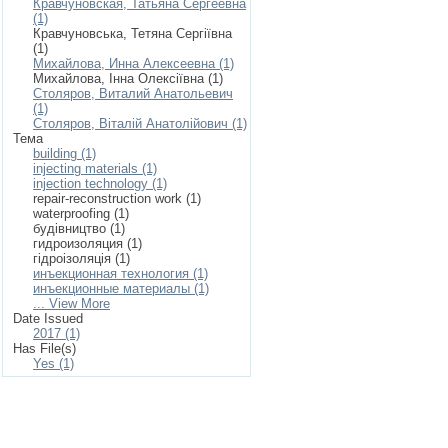
Кравчуновская, Татьяна Сергеевна
(1)
Кравчуновська, Тетяна Сергіївна
(1)
Михайлова, Инна Алексеевна (1)
Михайлова, Інна Олексіївна (1)
Столяров, Виталий Анатольевич
(1)
Столяров, Віталій Анатолійович (1)
Тема
building (1)
injecting materials (1)
injection technology (1)
repair-reconstruction work (1)
waterproofing (1)
будівництво (1)
гидроизоляция (1)
гідроізоляція (1)
инъекционная технология (1)
инъекционные материалы (1)
... View More
Date Issued
2017 (1)
Has File(s)
Yes (1)