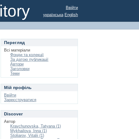
tory
Ввійти
українська
English
Перегляд
Всі матеріали
Фонди та колекції
За датою публикації
Автори
Заголовки
Теми
Мій профіль
Ввійти
Зареєструватися
Discover
Автор
Kravchunovska, Tatyana (1)
Mykhailova, Inna (1)
Stoliarov, Vitalii (1)