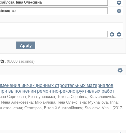
lts.
(0.003 seconds)
именения инъекционных строительных материалов
f при выполнении ремонтно-реконструктивных работ
ьяна Сергеевна
;
Кравчуновська, Тетяна Сергіївна
;
Kravchunovska,
 Инна Алексеевна
;
Михайлова, Інна Олексіївна
;
Mykhailova, Inna
;
Анатольевич
;
Столяров, Віталій Анатолійович
;
Stoliarov, Vitalii
(
2017-