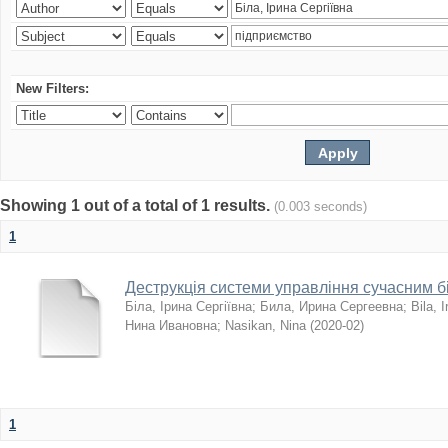
New Filters:
Showing 1 out of a total of 1 results.
(0.003 seconds)
1
Деструкція системи управління сучасним 
Біла, Ірина Сергіївна
;
Била, Ирина Сергеевна
;
Bila, I
Нина Ивановна
;
Nasikan, Nina
(
2020-02
)
1