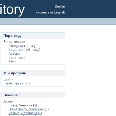
tory
Ввійти
українська
English
Перегляд
Всі матеріали
Фонди та колекції
За датою публикації
Автори
Заголовки
Теми
Мій профіль
Ввійти
Зареєструватися
Discover
Автор
Chala, Veronika (1)
Hrebennikov, Vladyslav (1)
Valiava, Anastasiia (1)