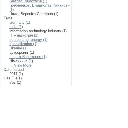
Валява, Анастасія (1)
Гребенніков, Владислав Романович
(1)
Чала, Вероніка Сергіївна (1)
Тема
Germany (1)
India (1)
information technology industry (1)
IT – індустрія (1)
outsourcing, energy (1)
specialization (1)
Ukraine (1)
аутсорсинг (1)
енергозбереження (1)
Німеччина (1)
... View More
Date Issued
2017 (1)
Has File(s)
Yes (1)