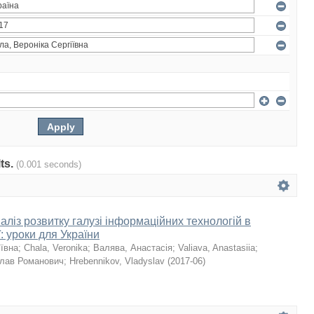
lts.
(0.001 seconds)
ліз розвитку галузі інформаційних технологій в
ї: уроки для України
іївна
;
Chala, Veronika
;
Валява, Анастасія
;
Valiava, Anastasiia
;
слав Романович
;
Hrebennikov, Vladyslav
(
2017-06
)