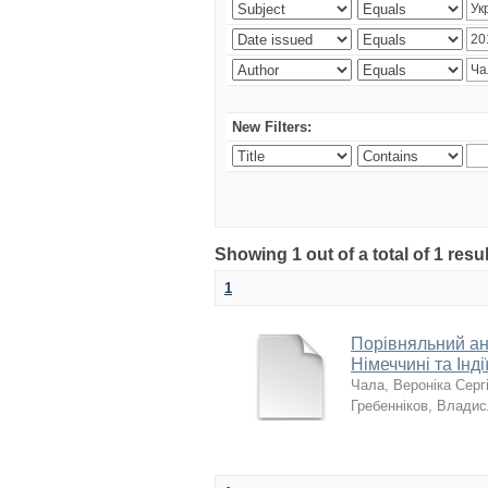
New Filters:
Showing 1 out of a total of 1 resu
1
Порівняльний ана
Німеччині та Інді
Чала, Вероніка Серг
Гребенніков, Влади