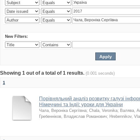
New Filters:
Showing 1 out of a total of 1 results.
(0.001 seconds)
1
Порівняльний аналіз розвитку галузі інфор
Німеччині та Індії: уроки для України
Чала, Вероніка Сергіївна
;
Chala, Veronika
;
Валява, А
Гребенніков, Владислав Романович
;
Hrebennikov, Vl