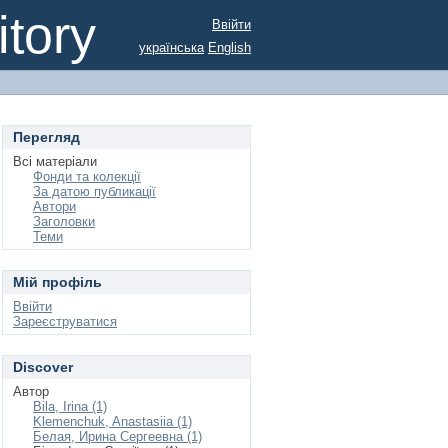
tory
Ввійти
українська
English
Перегляд
Всі матеріали
Фонди та колекції
За датою публикації
Автори
Заголовки
Теми
Мій профіль
Ввійти
Зареєструватися
Discover
Автор
Bila, Irina (1)
Klemenchuk, Anastasiia (1)
Белая, Ирина Сергеевна (1)