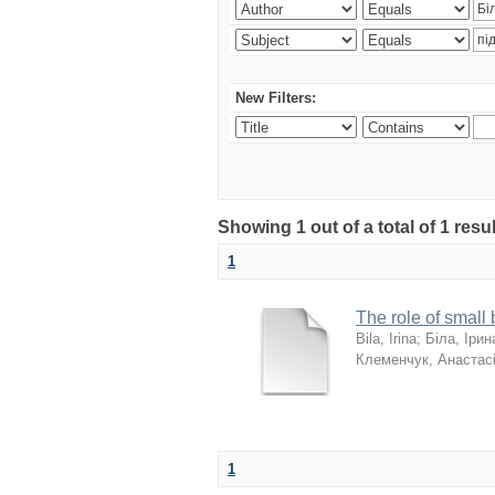
New Filters:
Showing 1 out of a total of 1 resu
1
The role of small
Bila, Irina
;
Біла, Ірин
Клеменчук, Анастас
1