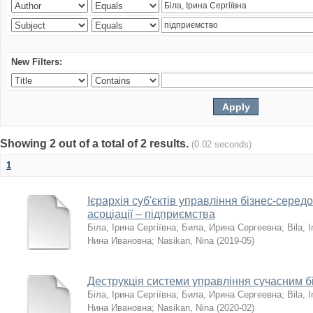
New Filters:
Showing 2 out of a total of 2 results.
(0.02 seconds)
1
Ієрархія суб'єктів управління бізнес-серед
асоціації – підприємства
Біла, Ірина Сергіївна
;
Била, Ирина Сергеевна
;
Bila, I
Нина Ивановна
;
Nasikan, Nina
(
2019-05
)
Деструкція системи управління сучасним 
Біла, Ірина Сергіївна
;
Била, Ирина Сергеевна
;
Bila, I
Нина Ивановна
;
Nasikan, Nina
(
2020-02
)