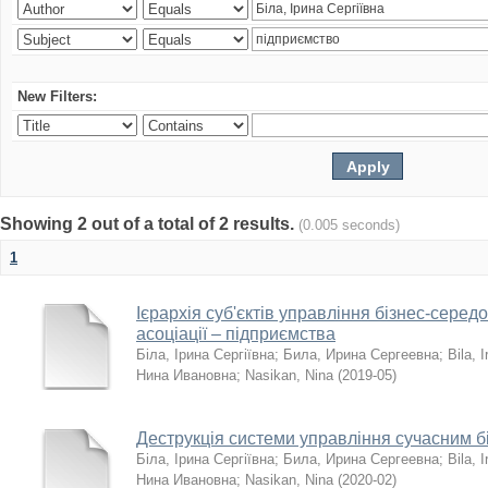
New Filters:
Showing 2 out of a total of 2 results.
(0.005 seconds)
1
Ієрархія суб'єктів управління бізнес-серед
асоціації – підприємства
Біла, Ірина Сергіївна
;
Била, Ирина Сергеевна
;
Bila, I
Нина Ивановна
;
Nasikan, Nina
(
2019-05
)
Деструкція системи управління сучасним 
Біла, Ірина Сергіївна
;
Била, Ирина Сергеевна
;
Bila, I
Нина Ивановна
;
Nasikan, Nina
(
2020-02
)