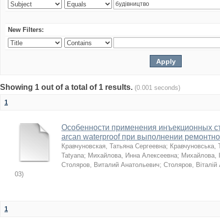
New Filters:
Showing 1 out of a total of 1 results.
(0.001 seconds)
1
Особенности применения инъекционных с
arcan waterproof при выполнении ремонтн
Кравчуновская, Татьяна Сергеевна
;
Кравчуновська, 
Tatyana
;
Михайлова, Инна Алексеевна
;
Михайлова, І
Столяров, Виталий Анатольевич
;
Столяров, Віталій
03
)
1