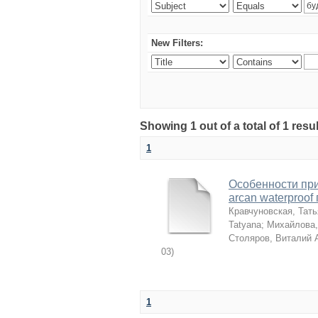
New Filters:
Showing 1 out of a total of 1 resu
1
Особенности пр
arcan waterproo
Кравчуновская, Тат
Tatyana
;
Михайлова,
Столяров, Виталий 
03
)
1