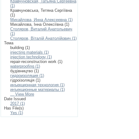
Кравчуновская, Татьяна Сергеевна
(1)
Кравчуновська, Тетяна Сергіївна
(1)
Михайлова, Инна Алексеевна (1)
Михайлова, Інна Олексіївна (1)
Столяров, Виталий Анатольевич
(1)
Столяров, Віталій Анатолійович (1)
Тема
building (1)
injecting materials (1)
injection technology (1)
repair-reconstruction work (1)
waterproofing (1)
будівництво (1)
гидроизоляция (1)
гідроізоляція (1)
инъекционная технология (1)
инъекционные материалы (1)
... View More
Date Issued
2017 (1)
Has File(s)
Yes (1)