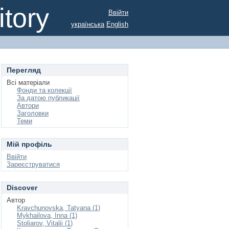
tory
Ввійти
українська
English
Перегляд
Всі матеріали
Фонди та колекції
За датою публикації
Автори
Заголовки
Теми
Мій профіль
Ввійти
Зареєструватися
Discover
Автор
Kravchunovska, Tatyana (1)
Mykhailova, Inna (1)
Stoliarov, Vitalii (1)