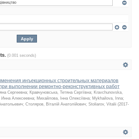
lts.
(0.001 seconds)
именения инъекционных строительных материалов
f при выполнении ремонтно-реконструктивных работ
ьяна Сергеевна
;
Кравчуновська, Тетяна Сергіївна
;
Kravchunovska,
 Инна Алексеевна
;
Михайлова, Інна Олексіївна
;
Mykhailova, Inna
;
Анатольевич
;
Столяров, Віталій Анатолійович
;
Stoliarov, Vitalii
(
2017-