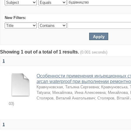
New Filters:
Showing 1 out of a total of 1 results.
(0.001 seconds)
1
Особенности применения инъекционных с
arcan waterproof при выполнении ремонтн
Кравчуновская, Татьяна Сергеевна
;
Кравчуновська, 
Tatyana
;
Михайлова, Инна Алексеевна
;
Михайлова, І
Столяров, Виталий Анатольевич
;
Столяров, Віталій
03
)
1