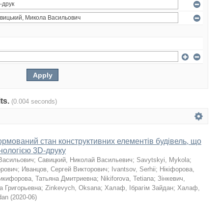
lts.
(0.004 seconds)
мований стан конструктивних елементів будівель, що
хнологією 3D-друку
Васильович
;
Савицкий, Николай Васильевич
;
Savytskyi, Mykola
;
орович
;
Иванцов, Сергей Викторович
;
Ivantsov, Serhii
;
Нікіфорова,
икифорова, Татьяна Дмитриевна
;
Nikiforova, Tetiana
;
Зінкевич,
а Григорьевна
;
Zinkevych, Oksana
;
Халаф, Ібрагім Зайдан
;
Халаф,
dan
(
2020-06
)