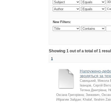
New Filters:
Showing 1 out of a total of 1 resu
1
Напружено-дефор
зводяться за те
Савицький, Микола 
Іванцов, Сергій Вікт
Тетяна Дмитрівна
;
Н
Оксана Григорівна
;
Зинкевич, Оксан
Ибрагим Зайдан
;
Khalaf, Ibrahim Zai