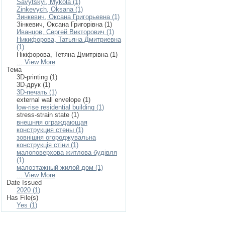
Savytskyi, Mykola (1)
Zinkevych, Oksana (1)
Зинкевич, Оксана Григорьевна (1)
Зінкевич, Оксана Григорівна (1)
Иванцов, Сергей Викторович (1)
Никифорова, Татьяна Дмитриевна
(1)
Нікіфорова, Тетяна Дмитрівна (1)
... View More
Тема
3D-printing (1)
3D-друк (1)
3D-печать (1)
external wall envelope (1)
low-rise residential building (1)
stress-strain state (1)
внешняя ограждающая
конструкция стены (1)
зовнішня огороджувальна
конструкція стіни (1)
малоповерхова житлова будівля
(1)
малоэтажный жилой дом (1)
... View More
Date Issued
2020 (1)
Has File(s)
Yes (1)