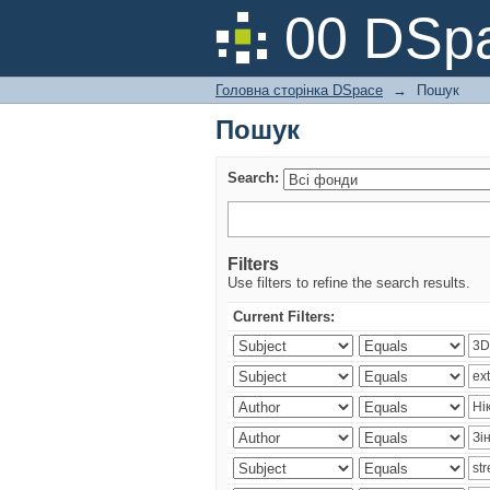
Пошук
00 DSpa
Головна сторінка DSpace
→
Пошук
Пошук
Search:
Filters
Use filters to refine the search results.
Current Filters: