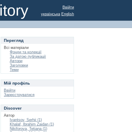
tory
Ввійти
українська
English
Перегляд
Всі матеріали
Фонди та колекції
За датою публикації
Автори
Заголовки
Теми
Мій профіль
Ввійти
Зареєструватися
Discover
Автор
Ivantsov, Serhii (1)
Khalaf, Ibrahim Zaidan (1)
Nikiforova, Tetiana (1)