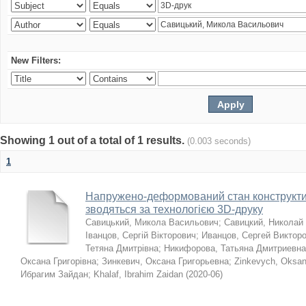
New Filters:
Showing 1 out of a total of 1 results.
(0.003 seconds)
1
Напружено-деформований стан конструктив
зводяться за технологією 3D-друку
Савицький, Микола Васильович
;
Савицкий, Николай
Іванцов, Сергій Вікторович
;
Иванцов, Сергей Виктор
Тетяна Дмитрівна
;
Никифорова, Татьяна Дмитриевна
Оксана Григорівна
;
Зинкевич, Оксана Григорьевна
;
Zinkevych, Oksa
Ибрагим Зайдан
;
Khalaf, Ibrahim Zaidan
(
2020-06
)