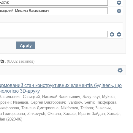
lts.
(0.002 seconds)
мований стан конструктивних елементів будівель, що
хнологією 3D-друку
Васильович
;
Савицкий, Николай Васильевич
;
Savytskyi, Mykola
;
орович
;
Иванцов, Сергей Викторович
;
Ivantsov, Serhii
;
Нікіфорова,
икифорова, Татьяна Дмитриевна
;
Nikiforova, Tetiana
;
Зінкевич,
а Григорьевна
;
Zinkevych, Oksana
;
Халаф, Ібрагім Зайдан
;
Халаф,
dan
(
2020-06
)