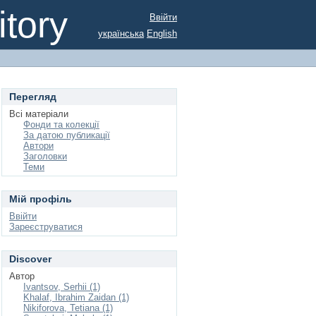
tory
Ввійти
українська
English
Перегляд
Всі матеріали
Фонди та колекції
За датою публикації
Автори
Заголовки
Теми
Мій профіль
Ввійти
Зареєструватися
Discover
Автор
Ivantsov, Serhii (1)
Khalaf, Ibrahim Zaidan (1)
Nikiforova, Tetiana (1)