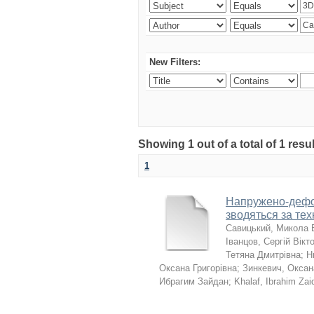
New Filters:
Showing 1 out of a total of 1 resu
1
Напружено-дефор
зводяться за те
Савицький, Микола 
Іванцов, Сергій Вікт
Тетяна Дмитрівна
;
Н
Оксана Григорівна
;
Зинкевич, Оксан
Ибрагим Зайдан
;
Khalaf, Ibrahim Zai