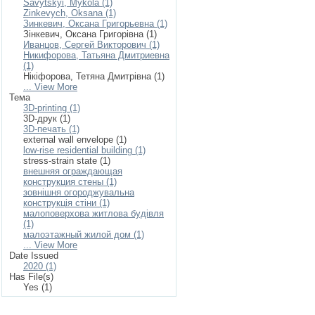
Savytskyi, Mykola (1)
Zinkevych, Oksana (1)
Зинкевич, Оксана Григорьевна (1)
Зінкевич, Оксана Григорівна (1)
Иванцов, Сергей Викторович (1)
Никифорова, Татьяна Дмитриевна
(1)
Нікіфорова, Тетяна Дмитрівна (1)
... View More
Тема
3D-printing (1)
3D-друк (1)
3D-печать (1)
external wall envelope (1)
low-rise residential building (1)
stress-strain state (1)
внешняя ограждающая
конструкция стены (1)
зовнішня огороджувальна
конструкція стіни (1)
малоповерхова житлова будівля
(1)
малоэтажный жилой дом (1)
... View More
Date Issued
2020 (1)
Has File(s)
Yes (1)