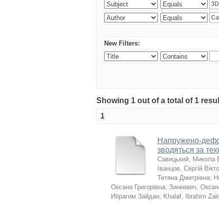
New Filters:
Showing 1 out of a total of 1 resu
1
Напружено-дефор
зводяться за те
Савицький, Микола 
Іванцов, Сергій Вікт
Тетяна Дмитрівна
;
Н
Оксана Григорівна
;
Зинкевич, Оксан
Ибрагим Зайдан
;
Khalaf, Ibrahim Zai