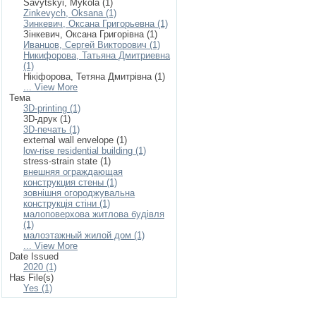
Savytskyi, Mykola (1)
Zinkevych, Oksana (1)
Зинкевич, Оксана Григорьевна (1)
Зінкевич, Оксана Григорівна (1)
Иванцов, Сергей Викторович (1)
Никифорова, Татьяна Дмитриевна
(1)
Нікіфорова, Тетяна Дмитрівна (1)
... View More
Тема
3D-printing (1)
3D-друк (1)
3D-печать (1)
external wall envelope (1)
low-rise residential building (1)
stress-strain state (1)
внешняя ограждающая
конструкция стены (1)
зовнішня огороджувальна
конструкція стіни (1)
малоповерхова житлова будівля
(1)
малоэтажный жилой дом (1)
... View More
Date Issued
2020 (1)
Has File(s)
Yes (1)