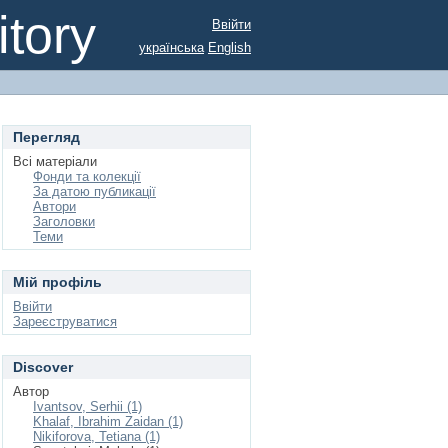
tory
Ввійти
українська
English
Перегляд
Всі матеріали
Фонди та колекції
За датою публикації
Автори
Заголовки
Теми
Мій профіль
Ввійти
Зареєструватися
Discover
Автор
Ivantsov, Serhii (1)
Khalaf, Ibrahim Zaidan (1)
Nikiforova, Tetiana (1)