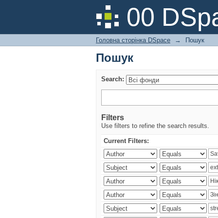
Пошук
00 DSpa
Головна сторінка DSpace
→
Пошук
Пошук
Search:
Filters
Use filters to refine the search results.
Current Filters: