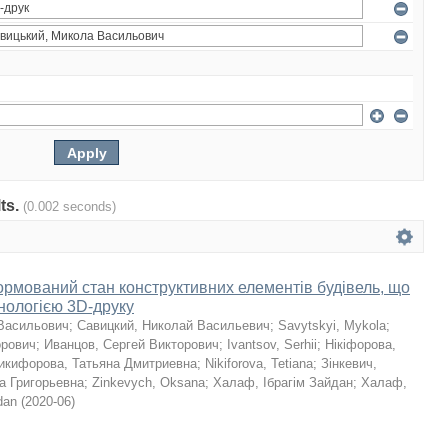
lts.
(0.002 seconds)
мований стан конструктивних елементів будівель, що
хнологією 3D-друку
Васильович
;
Савицкий, Николай Васильевич
;
Savytskyi, Mykola
;
орович
;
Иванцов, Сергей Викторович
;
Ivantsov, Serhii
;
Нікіфорова,
икифорова, Татьяна Дмитриевна
;
Nikiforova, Tetiana
;
Зінкевич,
а Григорьевна
;
Zinkevych, Oksana
;
Халаф, Ібрагім Зайдан
;
Халаф,
dan
(
2020-06
)