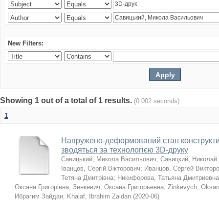
New Filters:
Showing 1 out of a total of 1 results.
(0.002 seconds)
1
Напружено-деформований стан конструктив
зводяться за технологією 3D-друку
Савицький, Микола Васильович
;
Савицкий, Николай
Іванцов, Сергій Вікторович
;
Иванцов, Сергей Виктор
Тетяна Дмитрівна
;
Никифорова, Татьяна Дмитриевна
Оксана Григорівна
;
Зинкевич, Оксана Григорьевна
;
Zinkevych, Oksa
Ибрагим Зайдан
;
Khalaf, Ibrahim Zaidan
(
2020-06
)