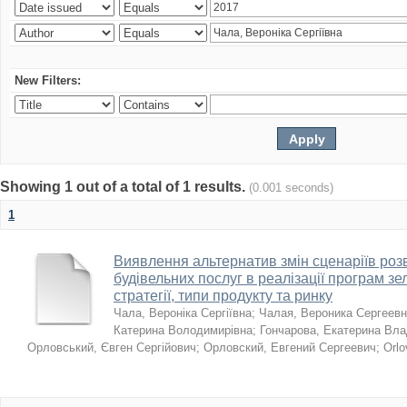
New Filters:
Showing 1 out of a total of 1 results.
(0.001 seconds)
1
Виявлення альтернатив змін сценаріїв розв
будівельних послуг в реалізації програм зе
стратегії, типи продукту та ринку
Чала, Вероніка Сергіївна
;
Чалая, Вероника Сергеев
Катерина Володимирівна
;
Гончарова, Екатерина Вл
Орловський, Євген Сергійович
;
Орловский, Евгений Сергеевич
;
Orlo