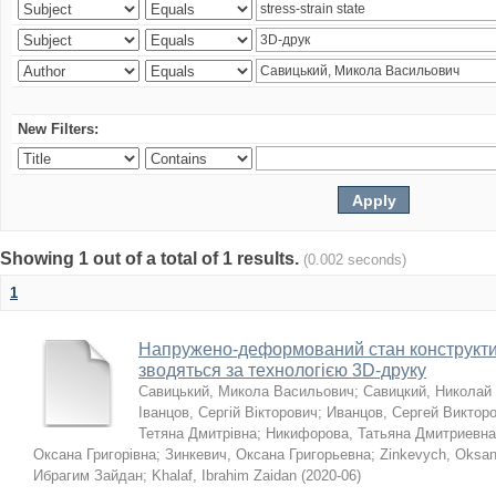
New Filters:
Showing 1 out of a total of 1 results.
(0.002 seconds)
1
Напружено-деформований стан конструктив
зводяться за технологією 3D-друку
Савицький, Микола Васильович
;
Савицкий, Николай
Іванцов, Сергій Вікторович
;
Иванцов, Сергей Виктор
Тетяна Дмитрівна
;
Никифорова, Татьяна Дмитриевна
Оксана Григорівна
;
Зинкевич, Оксана Григорьевна
;
Zinkevych, Oksa
Ибрагим Зайдан
;
Khalaf, Ibrahim Zaidan
(
2020-06
)