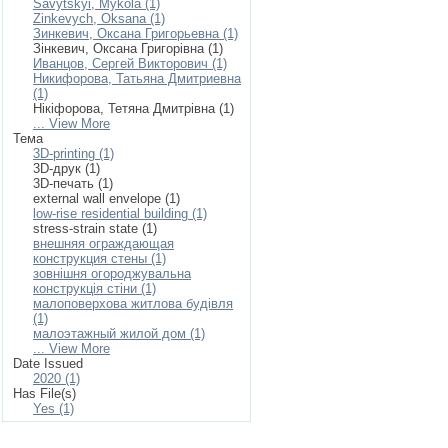
Savytskyi, Mykola (1)
Zinkevych, Oksana (1)
Зинкевич, Оксана Григорьевна (1)
Зінкевич, Оксана Григорівна (1)
Иванцов, Сергей Викторович (1)
Никифорова, Татьяна Дмитриевна
(1)
Нікіфорова, Тетяна Дмитрівна (1)
... View More
Тема
3D-printing (1)
3D-друк (1)
3D-печать (1)
external wall envelope (1)
low-rise residential building (1)
stress-strain state (1)
внешняя ограждающая
конструкция стены (1)
зовнішня огороджувальна
конструкція стіни (1)
малоповерхова житлова будівля
(1)
малоэтажный жилой дом (1)
... View More
Date Issued
2020 (1)
Has File(s)
Yes (1)