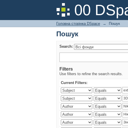
Пошук
00 DSpa
Головна сторінка DSpace
→
Пошук
Пошук
Search:
Filters
Use filters to refine the search results.
Current Filters: