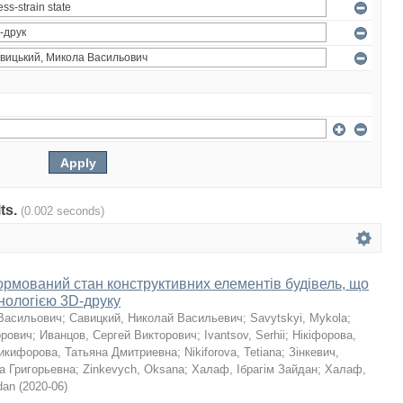
lts.
(0.002 seconds)
мований стан конструктивних елементів будівель, що
хнологією 3D-друку
Васильович
;
Савицкий, Николай Васильевич
;
Savytskyi, Mykola
;
орович
;
Иванцов, Сергей Викторович
;
Ivantsov, Serhii
;
Нікіфорова,
икифорова, Татьяна Дмитриевна
;
Nikiforova, Tetiana
;
Зінкевич,
а Григорьевна
;
Zinkevych, Oksana
;
Халаф, Ібрагім Зайдан
;
Халаф,
dan
(
2020-06
)