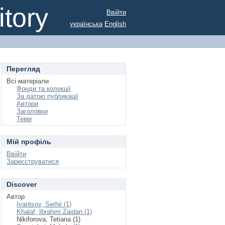
tory
Ввійти
українська
English
Перегляд
Всі матеріали
Фонди та колекції
За датою публикації
Автори
Заголовки
Теми
Мій профіль
Ввійти
Зареєструватися
Discover
Автор
Ivantsov, Serhii (1)
Khalaf, Ibrahim Zaidan (1)
Nikiforova, Tetiana (1)