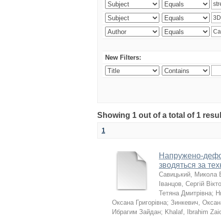
New Filters:
Showing 1 out of a total of 1 resu
1
Напружено-дефор
зводяться за те
Савицький, Микола 
Іванцов, Сергій Вікт
Тетяна Дмитрівна
;
Н
Оксана Григорівна
;
Зинкевич, Оксан
Ибрагим Зайдан
;
Khalaf, Ibrahim Zai