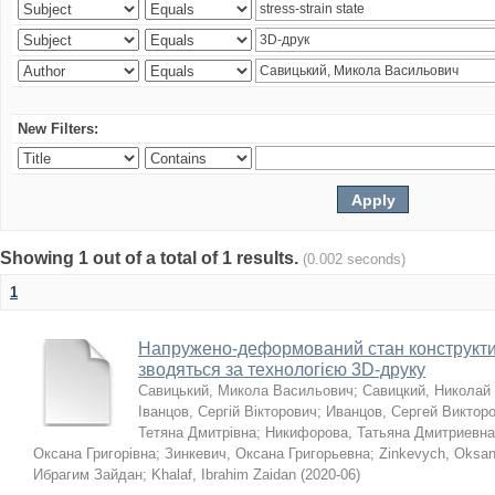
New Filters:
Showing 1 out of a total of 1 results.
(0.002 seconds)
1
Напружено-деформований стан конструктив
зводяться за технологією 3D-друку
Савицький, Микола Васильович
;
Савицкий, Николай
Іванцов, Сергій Вікторович
;
Иванцов, Сергей Виктор
Тетяна Дмитрівна
;
Никифорова, Татьяна Дмитриевна
Оксана Григорівна
;
Зинкевич, Оксана Григорьевна
;
Zinkevych, Oksa
Ибрагим Зайдан
;
Khalaf, Ibrahim Zaidan
(
2020-06
)