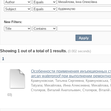
New Filters:
Showing 1 out of a total of 1 results.
(0.002 seconds)
1
Особенности применения инъекционных с
arcan waterproof при выполнении ремонтн
Кравчуновская, Татьяна Сергеевна
;
Кравчуновська, 
Tatyana
;
Михайлова, Инна Алексеевна
;
Михайлова, І
Столяров, Виталий Анатольевич
;
Столяров, Віталій
03
)