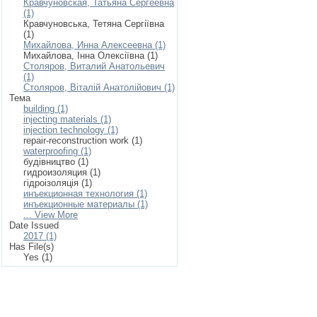
Кравчуновская, Татьяна Сергеевна
(1)
Кравчуновська, Тетяна Сергіївна
(1)
Михайлова, Инна Алексеевна (1)
Михайлова, Інна Олексіївна (1)
Столяров, Виталий Анатольевич
(1)
Столяров, Віталій Анатолійович (1)
Тема
building (1)
injecting materials (1)
injection technology (1)
repair-reconstruction work (1)
waterproofing (1)
будівництво (1)
гидроизоляция (1)
гідроізоляція (1)
инъекционная технология (1)
инъекционные материалы (1)
... View More
Date Issued
2017 (1)
Has File(s)
Yes (1)