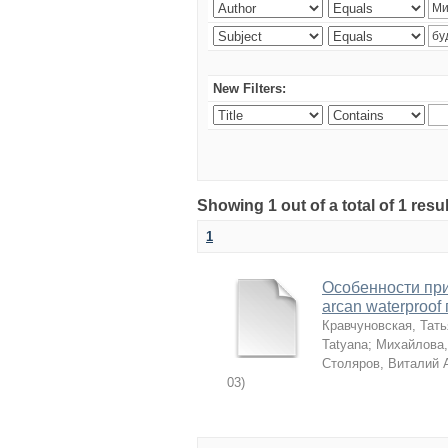
New Filters:
Showing 1 out of a total of 1 resu
1
Особенности пр
arcan waterproo
Кравчуновская, Тат
Tatyana
;
Михайлова,
Столяров, Виталий 
03
)