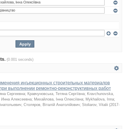
lts.
(0.001 seconds)
именения инъекционных строительных материалов
f при выполнении ремонтно-реконструктивных работ
ьяна Сергеевна
;
Кравчуновська, Тетяна Сергіївна
;
Kravchunovska,
 Инна Алексеевна
;
Михайлова, Інна Олексіївна
;
Mykhailova, Inna
;
Анатольевич
;
Столяров, Віталій Анатолійович
;
Stoliarov, Vitalii
(
2017-