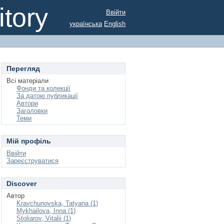
tory
Ввійти
українська
English
Перегляд
Всі матеріали
Фонди та колекції
За датою публикації
Автори
Заголовки
Теми
Мій профіль
Ввійти
Зареєструватися
Discover
Автор
Kravchunovska, Tatyana (1)
Mykhailova, Inna (1)
Stoliarov, Vitalii (1)