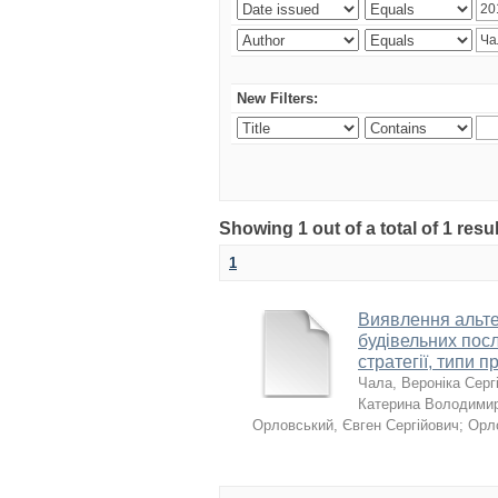
New Filters:
Showing 1 out of a total of 1 resu
1
Виявлення альтер
будівельних посл
стратегії, типи п
Чала, Вероніка Серг
Катерина Володимир
Орловський, Євген Сергійович
;
Орл