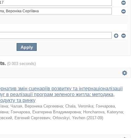
lts.
(0.003 seconds)
натив змін сценаріїв розвитку та інтернаціоналізації
уг в реалізації програм зеленого житла: методика,
родукту та ринку
іївна
;
Чалая, Вероника Сергеевна
;
Chala, Veronika
;
Гончарова,
івна
;
Гончарова, Екатерина Владимировна
;
Honcharova, Kateryna
;
овский, Евгений Сергеевич
;
Orlovskyi, Yevhen
(
2017-09
)