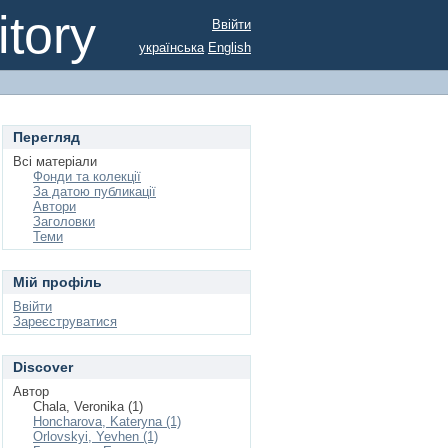
tory
Ввійти
українська
English
Перегляд
Всі матеріали
Фонди та колекції
За датою публикації
Автори
Заголовки
Теми
Мій профіль
Ввійти
Зареєструватися
Discover
Автор
Chala, Veronika (1)
Honcharova, Kateryna (1)
Orlovskyi, Yevhen (1)