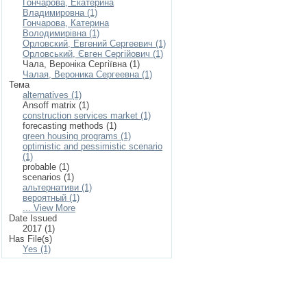
Гончарова, Екатерина
Владимировна (1)
Гончарова, Катерина
Володимирівна (1)
Орловский, Евгений Сергеевич (1)
Орловський, Євген Сергійович (1)
Чала, Вероніка Сергіївна (1)
Чалая, Вероника Сергеевна (1)
Тема
alternatives (1)
Ansoff matrix (1)
construction services market (1)
forecasting methods (1)
green housing programs (1)
optimistic and pessimistic scenario
(1)
probable (1)
scenarios (1)
альтернативи (1)
вероятный (1)
... View More
Date Issued
2017 (1)
Has File(s)
Yes (1)