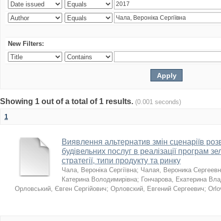
New Filters:
Showing 1 out of a total of 1 results.
(0.001 seconds)
1
Виявлення альтернатив змін сценаріїв розв
будівельних послуг в реалізації програм зе
стратегії, типи продукту та ринку
Чала, Вероніка Сергіївна
;
Чалая, Вероника Сергеев
Катерина Володимирівна
;
Гончарова, Екатерина Вл
Орловський, Євген Сергійович
;
Орловский, Евгений Сергеевич
;
Orlo