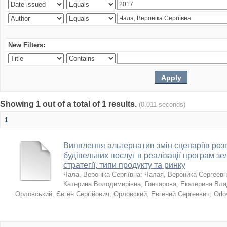
New Filters:
Showing 1 out of a total of 1 results.
(0.011 seconds)
1
Виявлення альтернатив змін сценаріїв розв
будівельних послуг в реалізації програм зе
стратегії, типи продукту та ринку
Чала, Вероніка Сергіївна
;
Чалая, Вероника Сергеев
Катерина Володимирівна
;
Гончарова, Екатерина Вл
Орловський, Євген Сергійович
;
Орловский, Евгений Сергеевич
;
Orlo