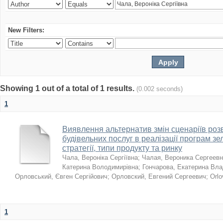
New Filters:
Showing 1 out of a total of 1 results.
(0.002 seconds)
1
Виявлення альтернатив змін сценаріїв розв
будівельних послуг в реалізації програм зе
стратегії, типи продукту та ринку
Чала, Вероніка Сергіївна
;
Чалая, Вероника Сергеев
Катерина Володимирівна
;
Гончарова, Екатерина Вл
Орловський, Євген Сергійович
;
Орловский, Евгений Сергеевич
;
Orlo
1