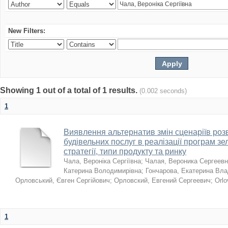
New Filters:
Showing 1 out of a total of 1 results.
(0.002 seconds)
1
Виявлення альтернатив змін сценаріїв розв
будівельних послуг в реалізації програм зе
стратегії, типи продукту та ринку
Чала, Вероніка Сергіївна
;
Чалая, Вероника Сергеев
Катерина Володимирівна
;
Гончарова, Екатерина Вл
Орловський, Євген Сергійович
;
Орловский, Евгений Сергеевич
;
Orlo
1