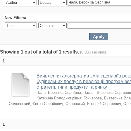
New Filters:
Showing 1 out of a total of 1 results.
(0.003 seconds)
1
Виявлення альтернатив змін сценаріїв розв
будівельних послуг в реалізації програм зе
стратегії, типи продукту та ринку
Чала, Вероніка Сергіївна
;
Чалая, Вероника Сергеев
Катерина Володимирівна
;
Гончарова, Екатерина Вл
Орловський, Євген Сергійович
;
Орловский, Евгений Сергеевич
;
Orlo
1