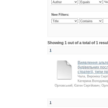
New Filters:
Showing 1 out of a total of 1 resu
1
Виявлення альтер
будівельних посл
стратегії, типи п
Чала, Вероніка Серг
Катерина Володимир
Орловський, Євген Сергійович
;
Орл
1