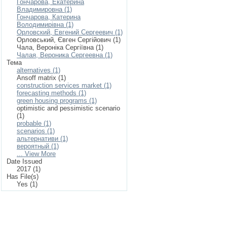
Гончарова, Екатерина
Владимировна (1)
Гончарова, Катерина
Володимирівна (1)
Орловский, Евгений Сергеевич (1)
Орловський, Євген Сергійович (1)
Чала, Вероніка Сергіївна (1)
Чалая, Вероника Сергеевна (1)
Тема
alternatives (1)
Ansoff matrix (1)
construction services market (1)
forecasting methods (1)
green housing programs (1)
optimistic and pessimistic scenario
(1)
probable (1)
scenarios (1)
альтернативи (1)
вероятный (1)
... View More
Date Issued
2017 (1)
Has File(s)
Yes (1)