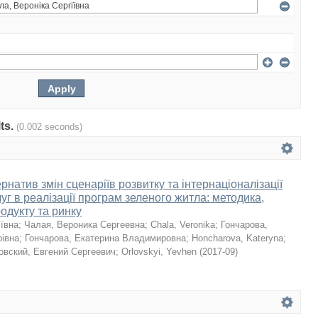
lts.
(0.002 seconds)
натив змін сценаріїв розвитку та інтернаціоналізації
уг в реалізації програм зеленого житла: методика,
родукту та ринку
іївна
;
Чалая, Вероника Сергеевна
;
Chala, Veronika
;
Гончарова,
івна
;
Гончарова, Екатерина Владимировна
;
Honcharova, Kateryna
;
овский, Евгений Сергеевич
;
Orlovskyi, Yevhen
(
2017-09
)