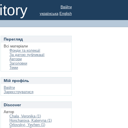
tory
Ввійти
українська
English
Перегляд
Всі матеріали
Фонди та колекції
За датою публикації
Автори
Заголовки
Теми
Мій профіль
Ввійти
Зареєструватися
Discover
Автор
Chala, Veronika (1)
Honcharova, Kateryna (1)
Orlovskyi, Yevhen (1)