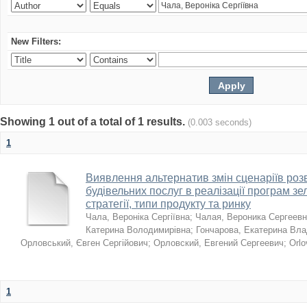
New Filters:
Showing 1 out of a total of 1 results.
(0.003 seconds)
1
Виявлення альтернатив змін сценаріїв розв
будівельних послуг в реалізації програм зе
стратегії, типи продукту та ринку
Чала, Вероніка Сергіївна
;
Чалая, Вероника Сергеев
Катерина Володимирівна
;
Гончарова, Екатерина Вл
Орловський, Євген Сергійович
;
Орловский, Евгений Сергеевич
;
Orlo
1