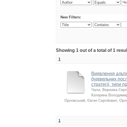
New Filters:
Showing 1 out of a total of 1 resu
1
Виявлення альтер
будівельних посл
стратегії, типи п
Чала, Вероніка Серг
Катерина Володимир
Орловський, Євген Сергійович
;
Орл
1