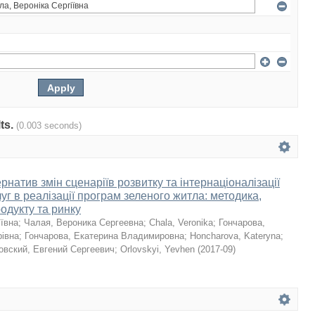
lts.
(0.003 seconds)
натив змін сценаріїв розвитку та інтернаціоналізації
уг в реалізації програм зеленого житла: методика,
родукту та ринку
іївна
;
Чалая, Вероника Сергеевна
;
Chala, Veronika
;
Гончарова,
івна
;
Гончарова, Екатерина Владимировна
;
Honcharova, Kateryna
;
овский, Евгений Сергеевич
;
Orlovskyi, Yevhen
(
2017-09
)