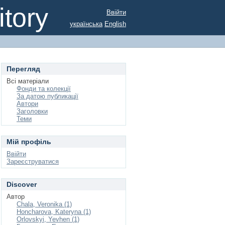
tory
Ввійти
українська
English
Перегляд
Всі матеріали
Фонди та колекції
За датою публикації
Автори
Заголовки
Теми
Мій профіль
Ввійти
Зареєструватися
Discover
Автор
Chala, Veronika (1)
Honcharova, Kateryna (1)
Orlovskyi, Yevhen (1)