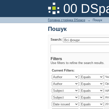
Пошук
00 DSpa
Головна сторінка DSpace
→
Пошук
Пошук
Search:
Filters
Use filters to refine the search results.
Current Filters: