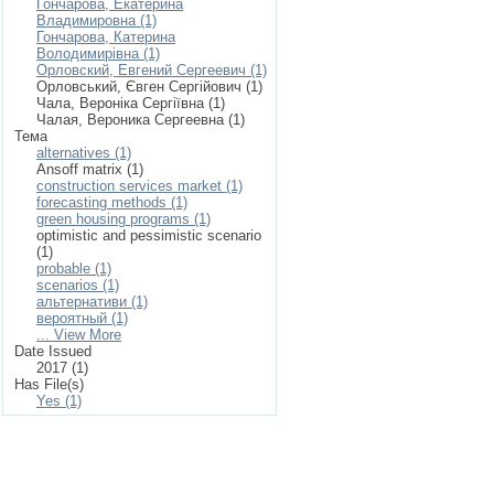
Гончарова, Екатерина
Владимировна (1)
Гончарова, Катерина
Володимирівна (1)
Орловский, Евгений Сергеевич (1)
Орловський, Євген Сергійович (1)
Чала, Вероніка Сергіївна (1)
Чалая, Вероника Сергеевна (1)
Тема
alternatives (1)
Ansoff matrix (1)
construction services market (1)
forecasting methods (1)
green housing programs (1)
optimistic and pessimistic scenario
(1)
probable (1)
scenarios (1)
альтернативи (1)
вероятный (1)
... View More
Date Issued
2017 (1)
Has File(s)
Yes (1)