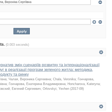
lts.
(0.003 seconds)
натив змін сценаріїв розвитку та інтернаціоналізації
уг в реалізації програм зеленого житла: методика,
родукту та ринку
іївна
;
Чалая, Вероника Сергеевна
;
Chala, Veronika
;
Гончарова,
івна
;
Гончарова, Екатерина Владимировна
;
Honcharova, Kateryna
;
овский, Евгений Сергеевич
;
Orlovskyi, Yevhen
(
2017-09
)