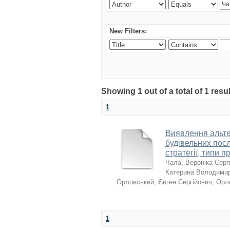
New Filters:
Showing 1 out of a total of 1 resu
1
Виявлення альтер
будівельних посл
стратегії, типи п
Чала, Вероніка Серг
Катерина Володимир
Орловський, Євген Сергійович
;
Орл
1