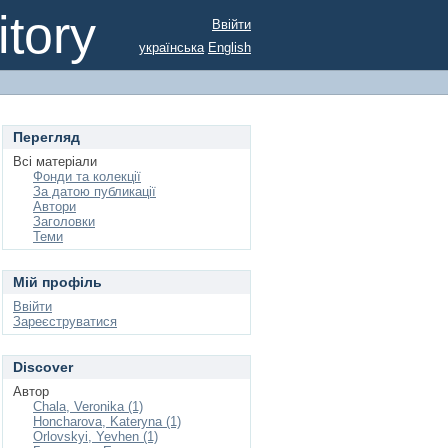
tory
Ввійти
українська
English
Перегляд
Всі матеріали
Фонди та колекції
За датою публикації
Автори
Заголовки
Теми
Мій профіль
Ввійти
Зареєструватися
Discover
Автор
Chala, Veronika (1)
Honcharova, Kateryna (1)
Orlovskyi, Yevhen (1)