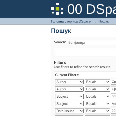
Пошук
00 DSpa
Головна сторінка DSpace
→
Пошук
Пошук
Search:
Filters
Use filters to refine the search results.
Current Filters: