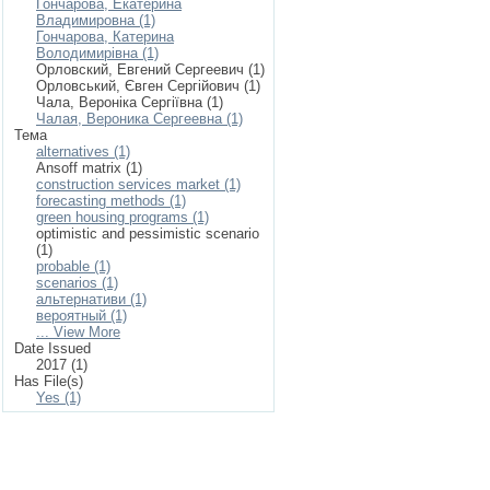
Гончарова, Екатерина
Владимировна (1)
Гончарова, Катерина
Володимирівна (1)
Орловский, Евгений Сергеевич (1)
Орловський, Євген Сергійович (1)
Чала, Вероніка Сергіївна (1)
Чалая, Вероника Сергеевна (1)
Тема
alternatives (1)
Ansoff matrix (1)
construction services market (1)
forecasting methods (1)
green housing programs (1)
optimistic and pessimistic scenario
(1)
probable (1)
scenarios (1)
альтернативи (1)
вероятный (1)
... View More
Date Issued
2017 (1)
Has File(s)
Yes (1)