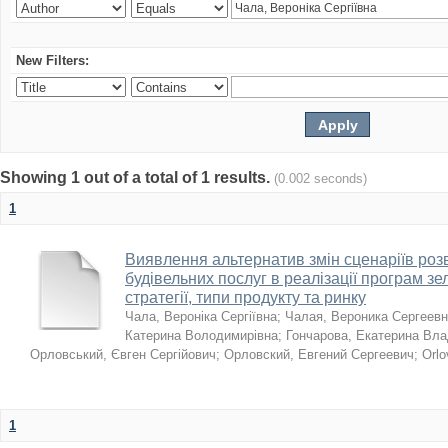
New Filters:
Showing 1 out of a total of 1 results.
(0.002 seconds)
1
Виявлення альтернатив змін сценаріїв розв
будівельних послуг в реалізації програм зе
стратегії, типи продукту та ринку
Чала, Вероніка Сергіївна
;
Чалая, Вероника Сергеев
Катерина Володимирівна
;
Гончарова, Екатерина Вл
Орловський, Євген Сергійович
;
Орловский, Евгений Сергеевич
;
Orlo
1