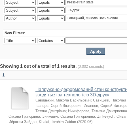
New Filters:
Showing 1 out of a total of 1 results.
(0.002 seconds)
1
Напружено-деформований стан конструктив
зводяться за технологією 3D-друку
Савицький, Микола Васильович
;
Савицкий, Николай
Іванцов, Сергій Вікторович
;
Иванцов, Сергей Виктор
Тетяна Дмитрівна
;
Никифорова, Татьяна Дмитриевна
Оксана Григорівна
;
Зинкевич, Оксана Григорьевна
;
Zinkevych, Oksa
Ибрагим Зайдан
;
Khalaf, Ibrahim Zaidan
(
2020-06
)