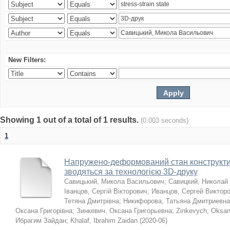
New Filters:
Showing 1 out of a total of 1 results.
(0.003 seconds)
1
Напружено-деформований стан конструктив
зводяться за технологією 3D-друку
Савицький, Микола Васильович
;
Савицкий, Николай
Іванцов, Сергій Вікторович
;
Иванцов, Сергей Виктор
Тетяна Дмитрівна
;
Никифорова, Татьяна Дмитриевна
Оксана Григорівна
;
Зинкевич, Оксана Григорьевна
;
Zinkevych, Oksa
Ибрагим Зайдан
;
Khalaf, Ibrahim Zaidan
(
2020-06
)