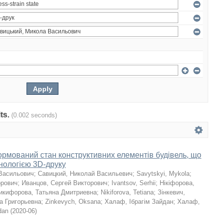
lts.
(0.002 seconds)
мований стан конструктивних елементів будівель, що
хнологією 3D-друку
Васильович
;
Савицкий, Николай Васильевич
;
Savytskyi, Mykola
;
орович
;
Иванцов, Сергей Викторович
;
Ivantsov, Serhii
;
Нікіфорова,
икифорова, Татьяна Дмитриевна
;
Nikiforova, Tetiana
;
Зінкевич,
а Григорьевна
;
Zinkevych, Oksana
;
Халаф, Ібрагім Зайдан
;
Халаф,
dan
(
2020-06
)