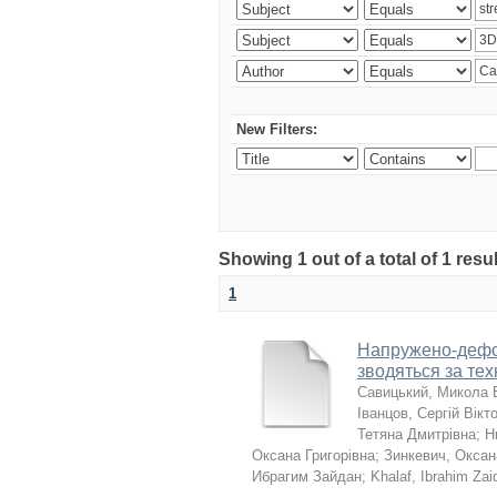
New Filters:
Showing 1 out of a total of 1 resu
1
Напружено-дефор
зводяться за те
Савицький, Микола 
Іванцов, Сергій Вікт
Тетяна Дмитрівна
;
Н
Оксана Григорівна
;
Зинкевич, Оксан
Ибрагим Зайдан
;
Khalaf, Ibrahim Zai