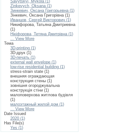
Savytskyi, Mykola (1)
Zinkevych, Oksana (1)
Зинкевич, Оксана Григорьевна (1)
Зінкевич, Оксана Григорівна (1)
Иванцов, Сергей Викторович (1)
Никифорова, Татьяна Дмитриевна
(1)
Нікіфорова, Тетяна Дмитрівна (1)
... View More
Тема
3D-printing (1)
3D-друк (1)
3D-печать (1)
external wall envelope (1)
low-rise residential building (1)
stress-strain state (1)
внешняя ограждающая
конструкция стены (1)
зовнішня огороджувальна
конструкція стіни (1)
малоповерхова житлова будівля
(1)
малоэтажный жилой дом (1)
... View More
Date Issued
2020 (1)
Has File(s)
Yes (1)