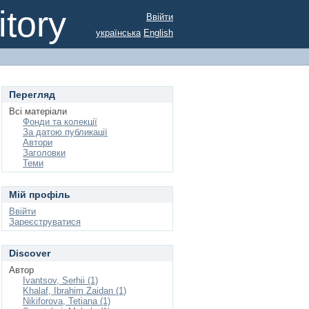
tory
Ввійти
українська
English
Перегляд
Всі матеріали
Фонди та колекції
За датою публикації
Автори
Заголовки
Теми
Мій профіль
Ввійти
Зареєструватися
Discover
Автор
Ivantsov, Serhii (1)
Khalaf, Ibrahim Zaidan (1)
Nikiforova, Tetiana (1)