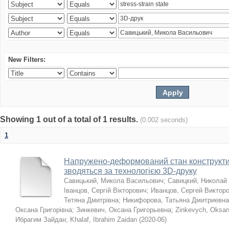
New Filters:
Showing 1 out of a total of 1 results.
(0.002 seconds)
1
Напружено-деформований стан конструктив
зводяться за технологією 3D-друку
Савицький, Микола Васильович
;
Савицкий, Николай
Іванцов, Сергій Вікторович
;
Иванцов, Сергей Виктор
Тетяна Дмитрівна
;
Никифорова, Татьяна Дмитриевна
Оксана Григорівна
;
Зинкевич, Оксана Григорьевна
;
Zinkevych, Oksa
Ибрагим Зайдан
;
Khalaf, Ibrahim Zaidan
(
2020-06
)