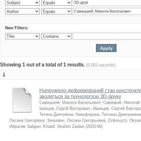
New Filters:
Showing 1 out of a total of 1 results.
(0.002 seconds)
1
Напружено-деформований стан конструктив
зводяться за технологією 3D-друку
Савицький, Микола Васильович
;
Савицкий, Николай
Іванцов, Сергій Вікторович
;
Иванцов, Сергей Виктор
Тетяна Дмитрівна
;
Никифорова, Татьяна Дмитриевна
Оксана Григорівна
;
Зинкевич, Оксана Григорьевна
;
Zinkevych, Oksa
Ибрагим Зайдан
;
Khalaf, Ibrahim Zaidan
(
2020-06
)