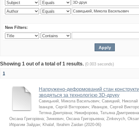
New Filters:
Showing 1 out of a total of 1 results.
(0.003 seconds)
1
Напружено-деформований стан конструктив
зводяться за технологією 3D-друку
Савицький, Микола Васильович
;
Савицкий, Николай
Іванцов, Сергій Вікторович
;
Иванцов, Сергей Виктор
Тетяна Дмитрівна
;
Никифорова, Татьяна Дмитриевна
Оксана Григорівна
;
Зинкевич, Оксана Григорьевна
;
Zinkevych, Oksa
Ибрагим Зайдан
;
Khalaf, Ibrahim Zaidan
(
2020-06
)