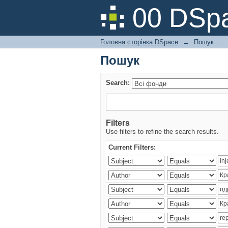
Пошук
00 DSpa
Головна сторінка DSpace
→
Пошук
Пошук
Search:
Filters
Use filters to refine the search results.
Current Filters: