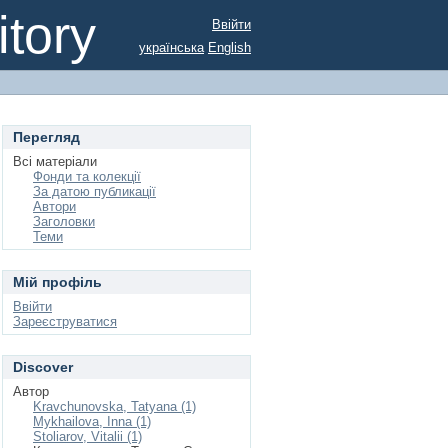
tory
Ввійти
українська
English
Перегляд
Всі матеріали
Фонди та колекції
За датою публикації
Автори
Заголовки
Теми
Мій профіль
Ввійти
Зареєструватися
Discover
Автор
Kravchunovska, Tatyana (1)
Mykhailova, Inna (1)
Stoliarov, Vitalii (1)