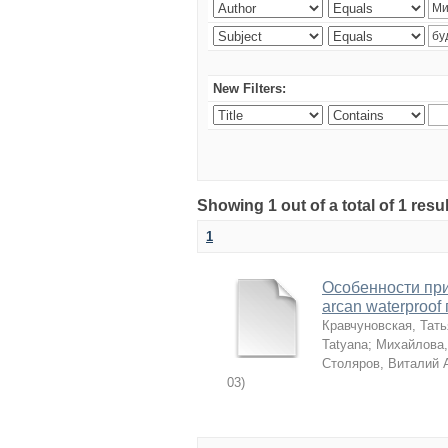
New Filters:
Showing 1 out of a total of 1 resu
1
Особенности пр
arcan waterproo
Кравчуновская, Тат
Tatyana
;
Михайлова,
Столяров, Виталий 
03
)