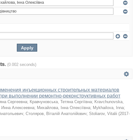
lts.
(0.002 seconds)
именения инъекционных строительных материалов
f при выполнении ремонтно-реконструктивных работ
ьяна Сергеевна
;
Кравчуновська, Тетяна Сергіївна
;
Kravchunovska,
 Инна Алексеевна
;
Михайлова, Інна Олексіївна
;
Mykhailova, Inna
;
Анатольевич
;
Столяров, Віталій Анатолійович
;
Stoliarov, Vitalii
(
2017-