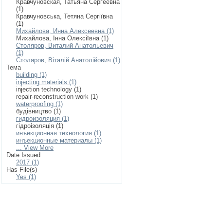
Кравчуновская, Татьяна Сергеевна
(1)
Кравчуновська, Тетяна Сергіївна
(1)
Михайлова, Инна Алексеевна (1)
Михайлова, Інна Олексіївна (1)
Столяров, Виталий Анатольевич
(1)
Столяров, Віталій Анатолійович (1)
Тема
building (1)
injecting materials (1)
injection technology (1)
repair-reconstruction work (1)
waterproofing (1)
будівництво (1)
гидроизоляция (1)
гідроізоляція (1)
инъекционная технология (1)
инъекционные материалы (1)
... View More
Date Issued
2017 (1)
Has File(s)
Yes (1)