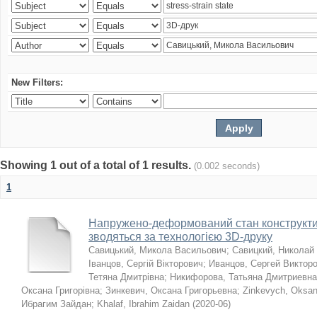
New Filters:
Showing 1 out of a total of 1 results.
(0.002 seconds)
1
Напружено-деформований стан конструктив
зводяться за технологією 3D-друку
Савицький, Микола Васильович
;
Савицкий, Николай
Іванцов, Сергій Вікторович
;
Иванцов, Сергей Виктор
Тетяна Дмитрівна
;
Никифорова, Татьяна Дмитриевна
Оксана Григорівна
;
Зинкевич, Оксана Григорьевна
;
Zinkevych, Oksa
Ибрагим Зайдан
;
Khalaf, Ibrahim Zaidan
(
2020-06
)